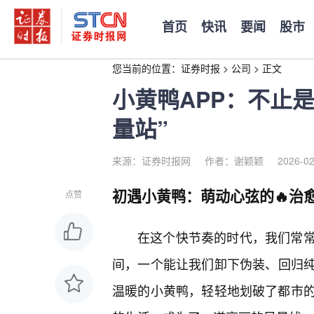
首页
快讯
要闻
股市
您当前的位置：
证券时报
>
公司
>
正文
小黄鸭APP：不止
量站”
来源：证券时报网
作者：谢颖颖
2026-02
初遇小黄鸭：萌动心弦的🔥治
点赞
在这个快节奏的时代，我们常
间，一个能让我们卸下伪装、回归纯
温暖的小黄鸭，轻轻地划破了都市