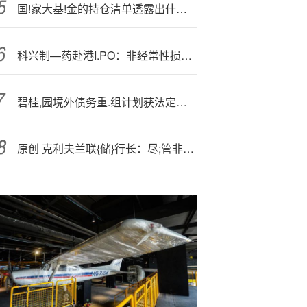
国!家大基!金的持仓清单透露出什么？
科兴制—药赴港I.PO：非经常性损益托起业绩高增，应收攀升负债高企
碧桂,园境外债务重.组计划获法定大多数债权人批准
原创 克利夫兰联{储}行长：尽;管非农数据令人失望 但就业市场依然健康