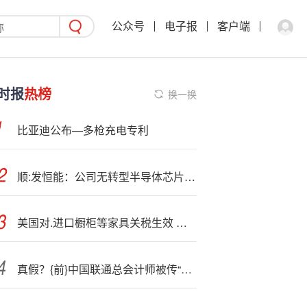
公众号
电子报
客户端
时报
热榜
换一换
比亚迪公布—多枪充电专利
顺:发恒能：公司无转型半导体芯片计划
美国对.进口橱柜等家具关税生效 行业高管担忧成本上升
真假？{前}中国联通总会计师被传“失联”！