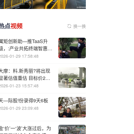
热点
视频
换一换
翼矩创新助—推TaaS升
级，:产业共拓终端智惠机
遇
2026-01-29 17:58:48
大摩：料.新秀丽?将出现
显著估值重估 目标价24
港元
2026-01-23 15:57:48
天—际股!份录得9天6板
2026-01-29 23:09:48
金‘价’一‘波’大涨过后，为